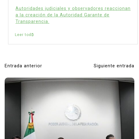
Autoridades judiciales y observadores reaccionan
a la creación de la Autoridad Garante de
Transparencia.
Leer todo
Entrada anterior
Siguiente entrada
N
a
v
e
g
a
c
i