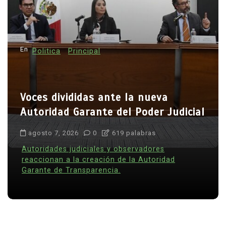
ó
n
d
En
Politica
Principal
e
e
n
Voces divididas ante la nueva
t
Autoridad Garante del Poder Judicial
r
agosto 7, 2026
0
619 palabras
a
Autoridades judiciales y observadores
d
reaccionan a la creación de la Autoridad
a
Garante de Transparencia.
s