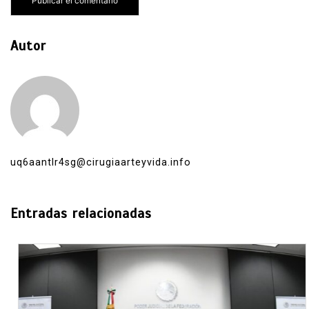
Autor
uq6aantlr4sg@cirugiaarteyvida.info
Entradas relacionadas