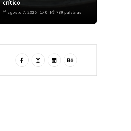
generación femenina
crítico
agosto 7, 2026
0
886 palabras
agosto 7, 