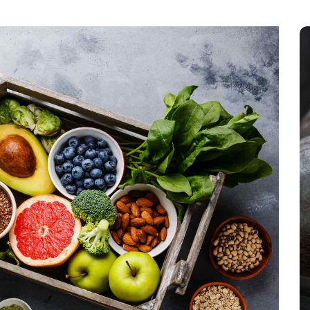
En
Animales
Principal
Rescatan a un hipopótamo
bebé en Colombia: fue hallado
solo, deshidratado y en estado