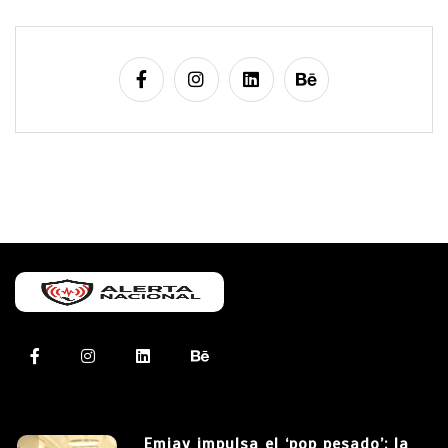
Emjay impulsa el ‘pop pesado’: la