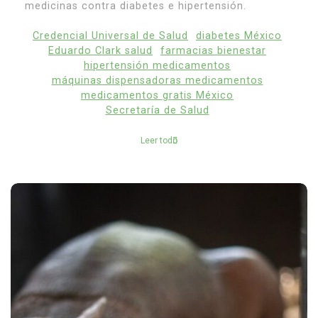
medicinas contra diabetes e hipertensión.
Credencial Universal de Salud
diabetes México
Eduardo Clark salud
farmacias bienestar
hipertensión medicamentos
máquinas dispensadoras medicamentos
medicamentos gratis México
Secretaría de Salud
Leer todo