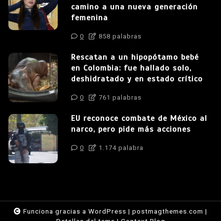
camino a una nueva generación
femenina
0
858 palabras
Rescatan a un hipopótamo bebé
en Colombia: fue hallado solo,
deshidratado y en estado crítico
0
761 palabras
EU reconoce combate de México al
narco, pero pide más acciones
0
1.174 palabra
Funciona gracias a WordPress
|
postmagthemes.com
|
Detalles del tema
|
Context Blog