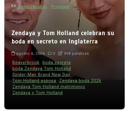
En
Espectaculos
Principal
Zendaya y Tom Holland celebran su
boda en secreto en Inglaterra
agosto 6, 2026
0
958 palabras
Beaverbrook
boda secreta
boda Zendaya Tom Holland
Spider-Man Brand New Day
Tom Holland esposa
Zendaya boda 2026
Zendaya Tom Holland matrimonio
Zendaya y Tom Holland