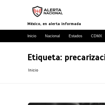
Saltar
al
contenido
México, en alerta informada
Inicio
Nacional
Estados
CDMX
Etiqueta:
precarizac
Inicio