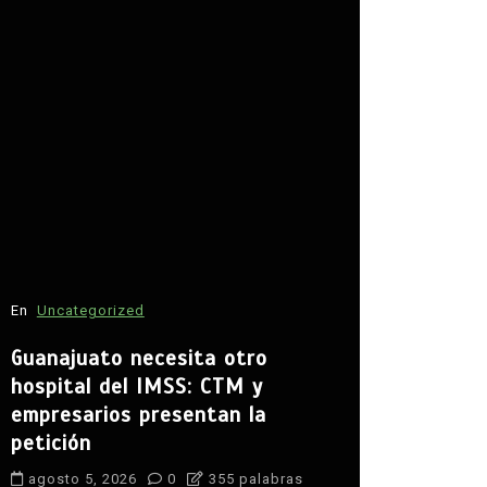
En
Estilo De 
En
Uncategorized
La nueva 
Guanajuato necesita otro
aún enfre
hospital del IMSS: CTM y
muchos h
empresarios presentan la
atrapados
petición
proveedo
agosto 5, 2026
0
355 palabras
agosto 5, 