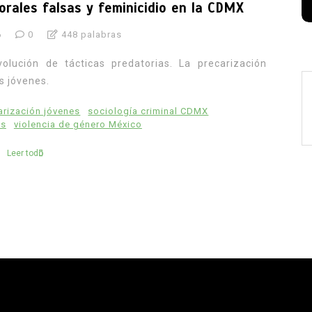
orales falsas y feminicidio en la CDMX
6
0
448 palabras
olución de tácticas predatorias. La precarización
s jóvenes.
arización jóvenes
sociología criminal CDMX
es
violencia de género México
Leer todo