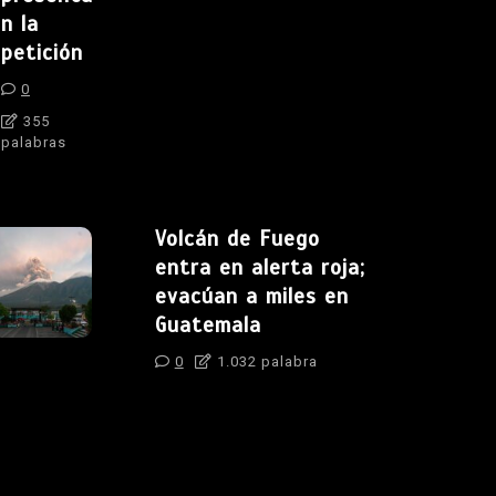
n la
petición
0
355
palabras
Volcán de Fuego
entra en alerta roja;
evacúan a miles en
Guatemala
0
1.032 palabra