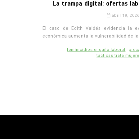
La trampa digital: ofertas lab
abril 19, 202
El caso de Edith Valdés evidencia la ev
económica aumenta la vulnerabilidad de la
feminicidios engaño laboral
prec
tácticas trata mujer