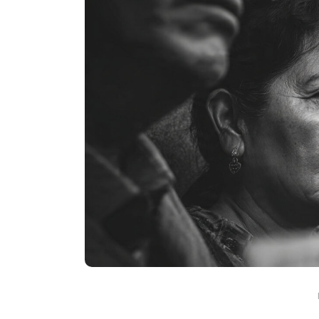
En
Uncategorized
Guanajuato necesita otro
hospital del IMSS: CTM y
empresarios presentan la
petición
agosto 5, 2026
0
355 pal