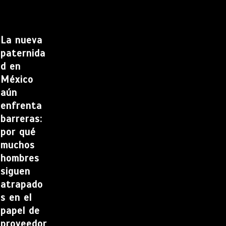
La nueva
paternida
d en
México
aún
enfrenta
barreras:
por qué
muchos
hombres
siguen
atrapado
s en el
papel de
proveedor