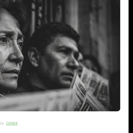
En
Estilo De Vida
Principal
La nueva paternidad en México
aún enfrenta barreras: por qué
muchos hombres siguen
atrapados en el papel de
proveedores
En
CDMX
abras
agosto 5, 2026
0
806 palabras