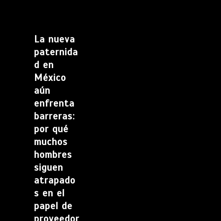
La nueva
paternida
d en
México
aún
enfrenta
barreras:
por qué
muchos
hombres
siguen
atrapado
s en el
papel de
proveedor