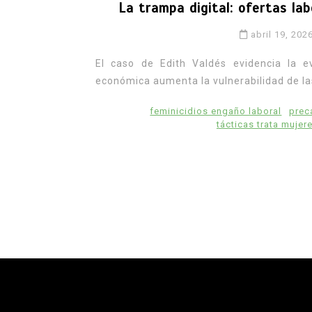
La trampa digital: ofertas lab
abril 19, 202
El caso de Edith Valdés evidencia la ev
económica aumenta la vulnerabilidad de la
feminicidios engaño laboral
prec
tácticas trata mujer