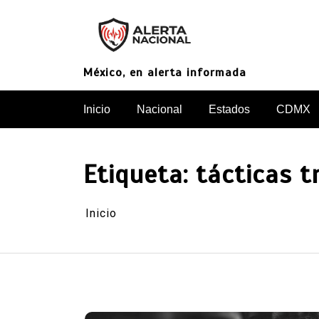
Saltar
al
contenido
México, en alerta informada
Inicio
Nacional
Estados
CDMX
Etiqueta:
tácticas t
Inicio