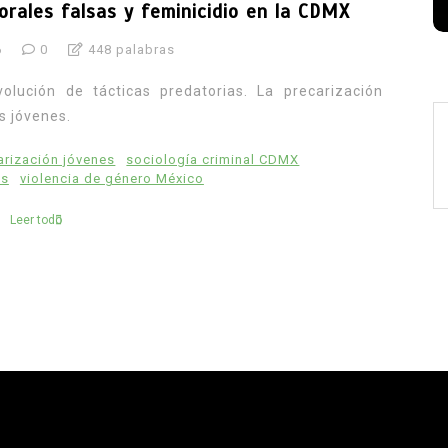
orales falsas y feminicidio en la CDMX
6
0
448 palabras
olución de tácticas predatorias. La precarización
s jóvenes.
arización jóvenes
sociología criminal CDMX
es
violencia de género México
Leer todo