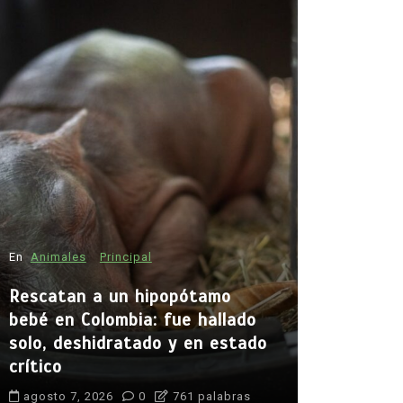
En
Animales
Principal
En
Principal
Rescatan a un hipopótamo
Emjay imp
bebé en Colombia: fue hallado
la cantan
solo, deshidratado y en estado
abrir cam
crítico
generació
agosto 7, 2026
0
761 palabras
agosto 7, 