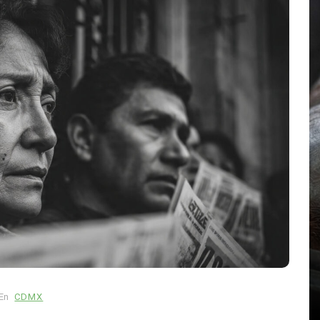
En
Principal
mo
Emjay impulsa el ‘pop pesado’:
llado
la cantante mexicana quiere
estado
abrir camino a una nueva
generación femenina
En
CDMX
abras
agosto 7, 2026
0
858 palabras