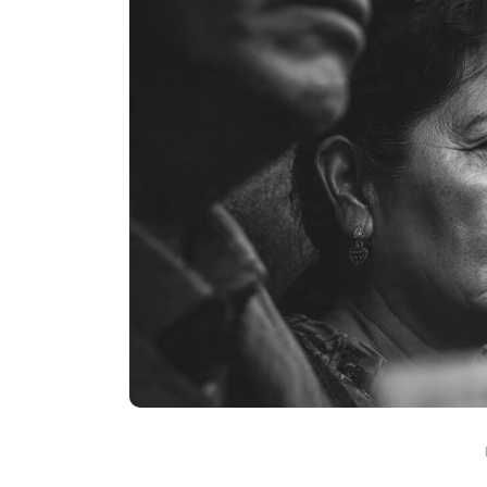
En
Animales
Principal
Rescatan a un hipopóta
bebé en Colombia: fue ha
solo, deshidratado y en 
crítico
agosto 7, 2026
0
761 pal